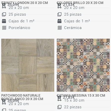
TRINITY LONDON 20 X 20 CM
COLORES BRILLO 20 X 20 CM
35,09
€
21,53
€
20 x 20 cm
20 x 20 cm
25 piezas
25 piezas
Cajas de 1 m²
Cajas de 1 m²
Porcelánico
Cerámica
PATCHWOOD NATURALE
CATANIA MESSINA 15 X 30 CM
27,83
€
PORCELÁNICO 20 X 20 CM
15 x 30 cm
35,09
€
20 x 20 cm
22 piezas
25 piezas