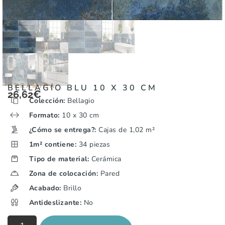
CERÁMICA
BELLAGIO BLU 10 X 30 CM
26,62
€
Colección:
Bellagio
Formato:
10 x 30 cm
¿Cómo se entrega?:
Cajas de 1,02 m²
1m² contiene:
34 piezas
Tipo de material:
Cerámica
Zona de colocación:
Pared
Acabado:
Brillo
Antideslizante:
No