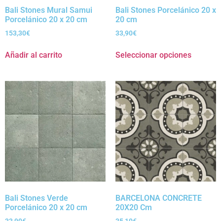
Bali Stones Mural Samui
Bali Stones Porcelánico 20 x
Porcelánico 20 x 20 cm
20 cm
153,30
€
33,90
€
Añadir al carrito
Seleccionar opciones
Bali Stones Verde
BARCELONA CONCRETE
Porcelánico 20 x 20 cm
20X20 Cm
33,90
€
35,10
€