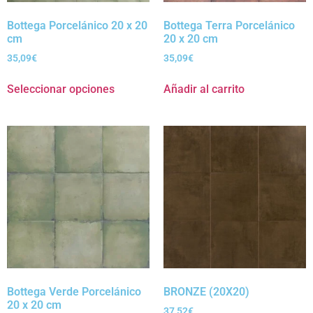
Bottega Porcelánico 20 x 20
Bottega Terra Porcelánico
cm
20 x 20 cm
35,09
€
35,09
€
Seleccionar opciones
Añadir al carrito
Bottega Verde Porcelánico
BRONZE (20X20)
20 x 20 cm
37,52
€